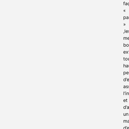
fa
«
pa
»
,le
me
bo
ex
to
ha
pe
d’
as
l’
et
d’
un
m
d’