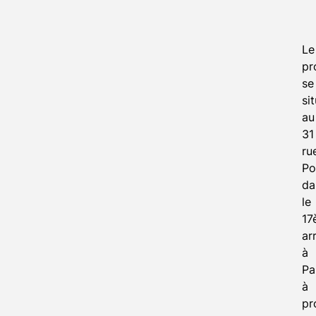
Le
pr
se
si
au
31
ru
Po
da
le
17
ar
à
Pa
à
pr