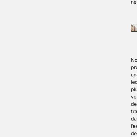
ne
No
pr
un
le
pl
ve
de
tr
da
l’e
de