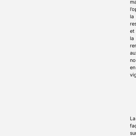
ma
l’o
la
re
et
la
re
au
no
en
vi
La
fa
su