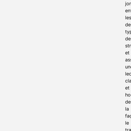
jo
en
le
de
ty
de
st
et
as
un
le
cl
et
ho
de
la
fa
le
tr