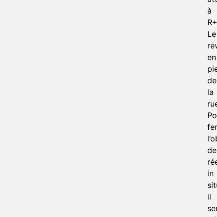
à
R+
Le
re
en
pi
de
la
ru
Po
fe
l’o
de
ré
in
sit
il
se