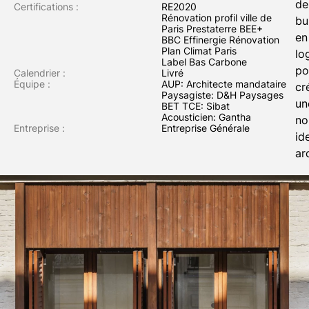
de
sociaux
Certifications :
RE2020
Rénovation profil ville de
bu
et
Paris Prestaterre BEE+
en
aménagement
BBC Effinergie Rénovation
Plan Climat Paris
lo
d'une
Label Bas Carbone
po
courette
Calendrier :
Livré
Équipe :
AUP: Architecte mandataire
cr
en
Paysagiste: D&H Paysages
un
BET TCE: Sibat
cœur
Acousticien: Gantha
no
d'ilot
Entreprise :
Entreprise Générale
id
ar