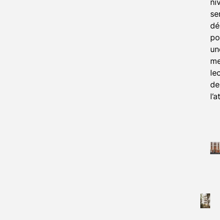
ni
se
dé
po
un
me
le
de
l’a