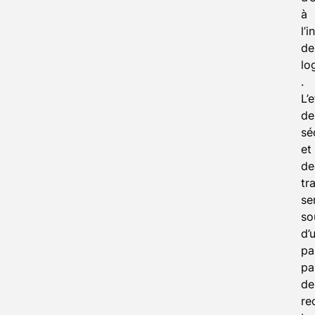
à
l’i
de
lo
.
L’e
de
sé
et
de
tr
se
so
d’
pa
pa
de
re