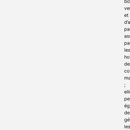
bo
ve
et
d’
pa
as
pa
le
ho
de
co
ma
;
el
pe
ég
de
gé
le