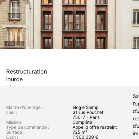
Restructuration
lourde
d'un
immeuble
Sa
de
l’
Maître d'ouvrage :
Elogie Siemp
bureaux
d’
Lieu :
31 rue Pouchet
75017 - Paris
en
re
Mission :
Complète
12
d’
Type de commande :
Appel d'offre restreint
Surface :
725 m²
logements
im
Coût :
1 500 000 €