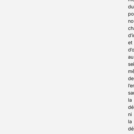
du
po
no
ch
d’
et
d’
au
se
m
de
l’
sa
la
dé
ni
la
dé