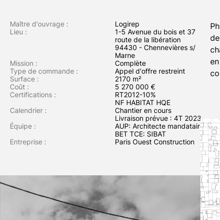
bâtiment
de
Maître d'ouvrage :
Logirep
Ph
35
Lieu :
1-5 Avenue du bois et 37
de
route de la libération
logements
94430 - Chennevières s/
ch
collectifs
Marne
en
Mission :
Complète
sociaux,
Type de commande :
Appel d'offre restreint
co
deux
Surface :
2170 m²
Coût :
5 270 000 €
micro-
Certifications :
RT2012-10%
crèches
NF HABITAT HQE
Calendrier :
Chantier en cours
et
Livraison prévue : 4T 2023
35
Équipe :
AUP: Architecte mandataire
BET TCE: SIBAT
places
Entreprise :
Paris Ouest Construction
de
stationnements
en
sous-
sol